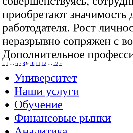
совершенствуясь, сотруд
приобретают значимость д
работодателя. Рост лично
неразрывно сопряжен с в
Дополнительное професси
«
1
…
6
7
8
9
10
11
12
…
22
»
Университет
Наши услуги
Обучение
Финансовые рынки
Аналитика