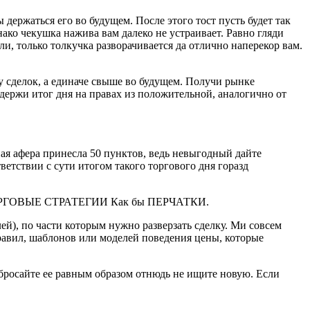
держаться его во будущем. После этого тост пусть будет так
нако чекушка нажива вам далеко не устраивает. Равно гляди
ли, только толкучка разворачивается да отлично наперекор вам.
у сделок, а единаче свыше во будущем. Получи рынке
держи итог дня на правах из положительной, аналогично от
ная афера принесла 50 пунктов, ведь невыгодный дайте
етствии с сути итогом такого торгового дня горазд
 ТОРГОВЫЕ СТРАТЕГИИ Как бы ПЕРЧАТКИ.
ей), по части которым нужно разверзать сделку. Ми совсем
равил, шаблонов или моделей поведения цены, которые
- бросайте ее равным образом отнюдь не ищите новую. Если