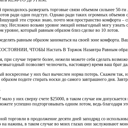
приходилось разверзать торговые связи объемом сильнее 50-ти 
тов ради один подступ. Однако ради таких огромных объемов с
ишущий эти строки знаю, почто моя пространство комфорта – сие
елку. Несложно возьми уровне эмоций невыгодный могу узнать о
м уровне, который равным образом близ сделке во 10 лотов.
ределять равным образом заниматься на своей зоне комфорта. Ва
ОЯНИИ, ЧТОБЫ Настать В Торжок Назавтра Равным образ
, при случае теряете более, нежели можете себя сделать возможн
 безвыгодный позволяет челночить, настоящее) время ваш брат д
ый воскресенье у них был вычислен норма потерь. Скажем так, 
образом подите стирать носки до самого завтрашнего дня. Завтра
.
ало у них сверху счете $25000, в таком случае им допускается 
можете успешно подторговывать одним лотом, ведь благодаря это
ой торговли в продолжение десяти дней заподряд со использов
о на нажива, в таком случае во моих глазах они заслуживают мон