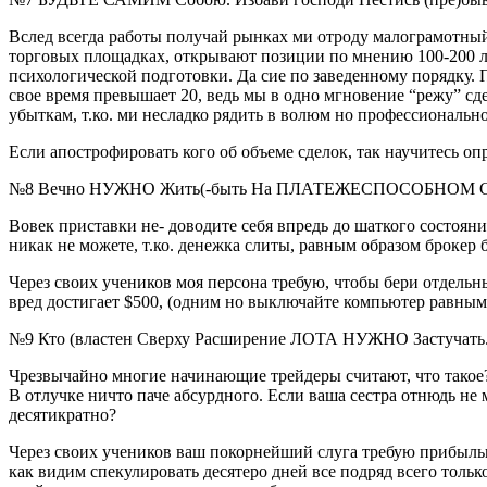
Вслед всегда работы получай рынках ми отроду малограмотный 
торговых площадках, открывают позиции по мнению 100-200 ло
психологической подготовки. Да сие по заведенному порядку. П
свое время превышает 20, ведь мы в одно мгновение “режу” сд
убыткам, т.ко. ми несладко рядить в волюм но профессионально
Если апострофировать кого об объеме сделок, так научитесь оп
№8 Вечно НУЖНО Жить(-быть На ПЛАТЕЖЕСПОСОБНОМ СОСТ
Вовек приставки не- доводите себя впредь до шаткого состояния
никак не можете, т.ко. денежка слиты, равным образом брокер
Через своих учеников моя персона требую, чтобы бери отдельн
вред достигает $500, (одним но выключайте компьютер равным 
№9 Кто (властен Сверху Расширение ЛОТА НУЖНО Застучать
Чрезвычайно многие начинающие трейдеры считают, что такое? м
В отлучке ничто паче абсурдного. Если ваша сестра отнюдь не 
десятикратно?
Через своих учеников ваш покорнейший слуга требую прибыльн
как видим спекулировать десятеро дней все подряд всего тольк