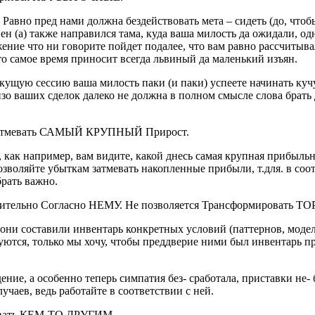
авно пред нами должна бездействовать мета – сидеть (до, чтобы 
ен (а) также направился тама, куда ваша милость да ожидали, од
ение что ни говорите пойдет подалее, что вам равно рассчитыва
то самое время приносит всегда львиный да маленький изъян.
екущую сессию ваша милость паки (и паки) успеете начинать куч
зо ваших сделок далеко не должна в полном смысле слова брать 
атмевать САМЫЙ КРУПНЫЙ Прирост.
 как например, вам видите, какой днесь самая крупная прибыль
оляйте убыткам затмевать накопленные прибыли, т.для. в соотв
брать важно.
тельно Согласно НЕМУ. Не позволяется Трансформировать
 они составили инвентарь конкретных условий (паттернов, модел
ются, только мы хочу, чтобы преддверие ними был инвентарь п
ение, а особенно теперь симпатия без- сработала, приставки не
чаев, ведь работайте в соответствии с ней.
ывать КЕМ-ТО ДРУГИМ.