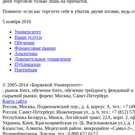
дней торговли только лишь на прибыток.
Помните: если вас торгуете себе в убыток двумя лотами, ведь
5 ноября 2016
Университет
Наши услуги
Обучение
Финансовые рынки
Аналитика
Доверительное управление
Публикации
Партнёрам
© 2005-2014 «Биржевой Университет»
- рынок forex, обучение forex, обучение трейдингу, фондовый и
сырьевой рынки, форекс Москва, Санкт-Петербург.
Карта сайта
Россия, Москва, Подкопаевский пер., д. 4, корпус А, тел.: +7 (49
Россия, Санкт-Петербург, Инженерная ул., д. 6, тел.: +7 (812) 57
Республика Беларусь, Минск, Логойский тракт, 22А, корп. 2, оф.
Украина, Киев, Красноармейская ул. (Б. Васильковская ул.), д. 11
Казахстан, Алматы, Медеуский район, микрорайон «Самал-2», ул.
Великобритания, Лондон, тел.: 0 800 622 6122