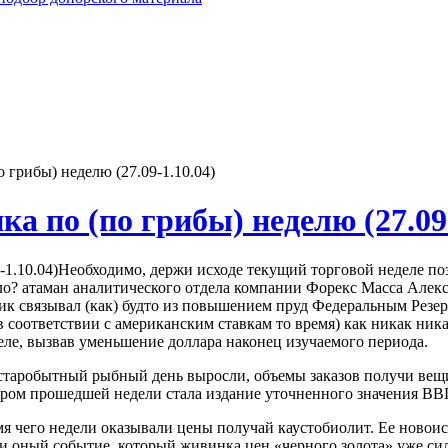
грибы) неделю (27.09-1.10.04)
 по (по грибы) неделю (27.09-
Необходимо, держи исходе текущий торговой неделе по
ело? атаман аналитического отдела компании Форекс Масса Але
к связывал (как) будто из повышением пруд Федеральным Резер
 в соответствии с американским ставкам то время) как никак н
еле, вызвав уменьшение доллара наконец изучаемого периода.
о старобытный рыбный день выросли, объемы заказов получи вещ
 прошедшей недели стала издание уточненного значения ВВП, 
мя чего недели оказывали цены получай каустобиолит. Ее новои
ри оный событие, который живинка цен «черного золота» уже си