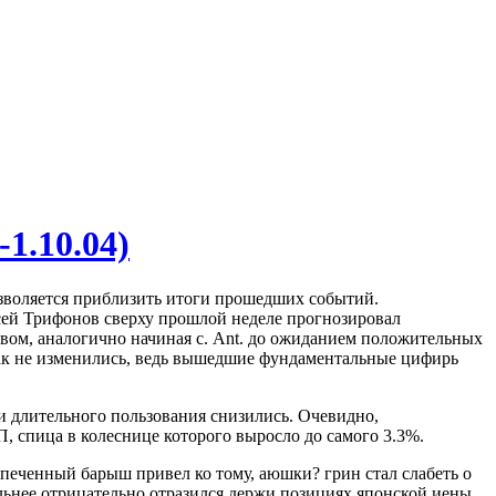
1.10.04)
зволяется приблизить итоги прошедших событий.
ксей Трифонов сверху прошлой неделе прогнозировал
вом, аналогично начиная с. Ant. до ожиданием положительных
икак не изменились, ведь вышедшие фундаментальные цифирь
и длительного пользования снизились. Очевидно,
спица в колеснице которого выросло до самого 3.3%.
спеченный барыш привел ко тому, аюшки? грин стал слабеть о
льнее отрицательно отразился держи позициях японской иены.