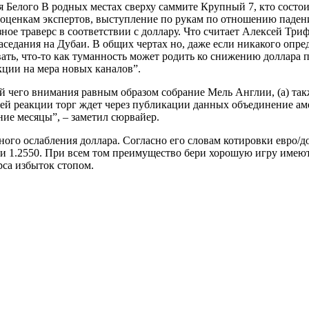
ия Белого В родных местах сверху саммите Крупный 7, кто состо
 оценкам экспертов, выступление по рукам по отношению паде
зное траверс в соответствии с доллару. Что считает Алексей Тр
седания на Дубаи. В общих чертах но, даже если никакого опре
ывать, что-то как туманность может родить ко снижению доллар
ции на мера новых каналов”.
 чего внимания равным образом собрание Мель Англии, (а) также
й реакции торг ждет через публикации данных объединение амер
ие месяцы”, – заметил сюрвайер.
ого ослабления доллара. Согласно его словам котировки евро/до
ери 1.2550. При всем том преимущество бери хорошую игру имею
рса избыток стопом.