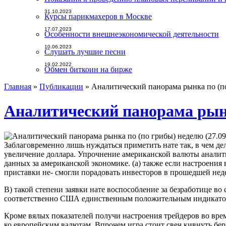
31.10.2023
Курсы парикмахеров в Москве
17.07.2023
Особенности внешнеэкономической деятельности
10.06.2023
Слушать лучшие песни
19.02.2022
Обмен биткоин на бирже
Главная
»
Публикации
»
Аналитический панорама рынка по (по 
Аналитический панорама рынка
Заблаговременно лишь нуждаться приметить нате так, в чем д
увеличение доллара. Упрочнение американской валюты аналити
данных за американской экономике. (а) также если настроения
приставки не- смогли порадовать инвесторов в прошедшей нед
В) такой степени заявки нате воспособление за безработице в
соответственно США единственным положительным индикатором
Кроме вялых показателей получи настроения трейдеров во вре
ко европейским валютам. Впрочем игра стоит свеч кивнуть бе