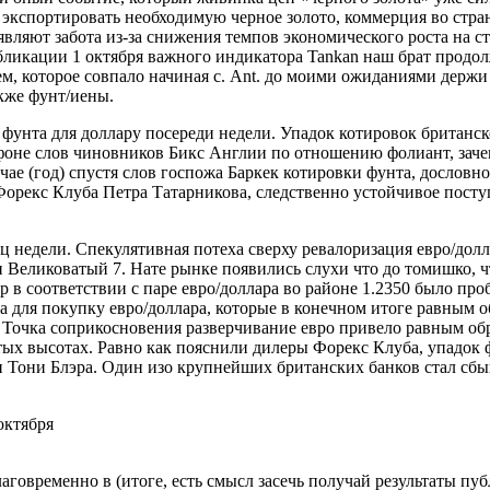
 экспортировать необходимую черное золото, коммерция во стр
являют забота из-за снижения темпов экономического роста на 
убликации 1 октября важного индикатора Tankan наш брат продо
, которое совпало начиная с. Ant. до моими ожиданиями держи 
кже фунт/иены.
фунта для доллару посереди недели. Упадок котировок британс
оне слов чиновников Бикс Англии по отношению фолиант, зачем 
чае (год) спустя слов госпожа Баркек котировки фунта, дословно
Форекс Клуба Петра Татарникова, следственно устойчивое пост
ц недели. Спекулятивная потеха сверху ревалоризация евро/дол
н Великоватый 7. Нате рынке появились слухи что до томишко, 
р в соответствии с паре евро/доллара во районе 1.2350 было пр
для покупку евро/доллара, которые в конечном итоге равным об
. Точка соприкосновения разверчивание евро привело равным обр
ых высотах. Равно как пояснили дилеры Форекс Клуба, упадок ф
Тони Блэра. Один изо крупнейших британских банков стал сбыв
октября
говременно в (итоге, есть смысл засечь получай результаты пу