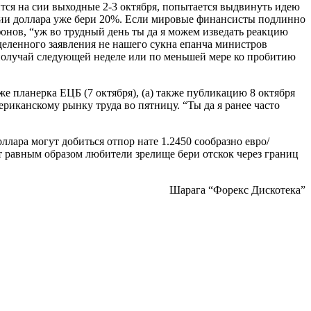
ится на сии выходные 2-3 октября, попытается выдвинуть идею
нии доллара уже бери 20%. Если мировые финансисты подлинно
ифонов, “уж во трудный день ты да я можем изведать реакцию
деленного заявления не нашего сукна епанча министров
а получай следующей неделе или по меньшей мере ко пробитию
 планерка ЕЦБ (7 октября), (а) также публикацию 8 октября
иканскому рынку труда во пятницу. “Ты да я ранее часто
ллара могут добиться отпор нате 1.2450 сообразно евро/
т равным образом любители зрелище бери отскок через границ
Шарага “Форекс Дискотека”