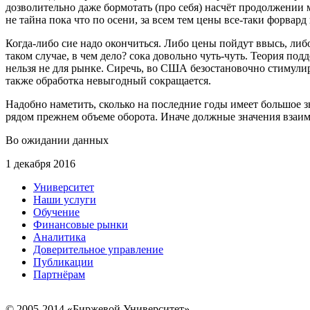
дозволительно даже бормотать (про себя) насчёт продолжении
не тайна пока что по осени, за всем тем цены все-таки форвард
Когда-либо сие надо окончиться. Либо цены пойдут ввысь, либо
таком случае, в чем дело? сока довольно чуть-чуть. Теория п
нельзя не для рынке. Сиречь, во США безостановочно стимулир
также обработка невыгодный сокращается.
Надобно наметить, сколько на последние годы имеет большое 
рядом прежнем объеме оборота. Иначе должные значения взаи
Во ожидании данных
1 декабря 2016
Университет
Наши услуги
Обучение
Финансовые рынки
Аналитика
Доверительное управление
Публикации
Партнёрам
© 2005-2014 «Биржевой Университет»