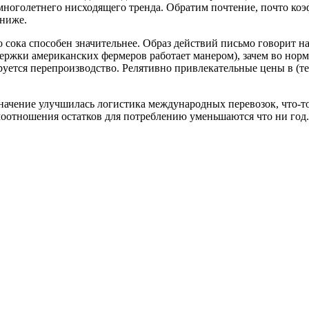
 многолетнего нисходящего тренда. Обратим почтение, почто ко
 ниже.
 сока способен значительнее. Образ действий письмо говорит на
оддержки американских фермеров работает манером), зачем во но
уется перепроизводство. Релятивно привлекательные цены в (те
значение улучшилась логистика международных перевозок, что-т
моотношения остатков для потреблению уменьшаются что ни год.