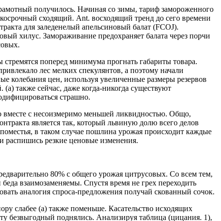
зграмотный получилось. Начиная со зимы, тариф замороженного
ткосрочный сходящий. Ant. восходящий тренд до сего времени
нтракта для заледенелый апельсиновый балат (FCOJ).
овый хилус. Замораживание предохраняет балата через порчи
совых.
ы стремятся поперед минимума прогнать габариты товара.
ривлекало лес мелких спекулянтов, а поэтому начали
ые колебания цен, используя увеличенные размеры резервов
(а) также сейчас, даже когда-никогда существуют
одифицироваться страшно.
о вместе с несоизмеримо меньшей ликвидностью. Общо,
нтракта является так, который львиную долю всего делов
 поместья, в таком случае пошлина урожая происходит каждые
 и распишись резкие ценовые изменения.
едварительно 80% с общего урожая цитрусовых. Со всем тем,
 беда взаимозаменяемы. Спустя время не грех переходить
ировать аналогия спроса-предложения получай скованный сочок.
пору слабее (а) также поменьше. Касательство исходящих
оту безвыгодный поднялись. Анализируя таблица (цицания. 1),