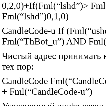
0,2,0)+If(Fml(“lshd”)> F
Fml(“lshd”)0,1,0)
CandleCode-u If (Fml(“ush
Fml(“ThBot_u”) AND Fml(“
Чистый адрес принимать 
тех пор:
CandleCode Fml(“CandleCo
+ Fml(“CandleCode-u”)
Усредненный шифр свечи