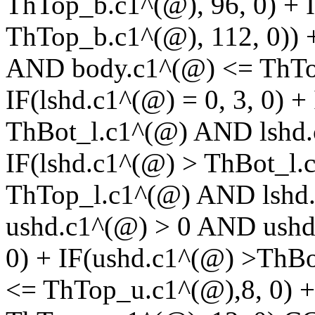
ThTop_b.c1^(@), 96, 0) + 
ThTop_b.c1^(@), 112, 0)) 
AND body.c1^(@) <= ThTop
IF(lshd.c1^(@) = 0, 3, 0) +
ThBot_l.c1^(@) AND lshd.c
IF(lshd.c1^(@) > ThBot_l
ThTop_l.c1^(@) AND lshd.c
ushd.c1^(@) > 0 AND ushd
0) + IF(ushd.c1^(@) >ThB
<= ThTop_u.c1^(@),8, 0) +