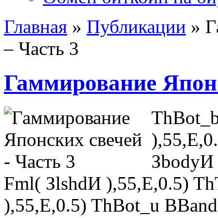
Главная
»
Публикации
»
Г
– Часть 3
Гаммирование Японс
ThBot_b
),55,E,
ЗbodyИ 
Fml( ЗlshdИ ),55,E,0.5) T
),55,E,0.5) ThBot_u BBand