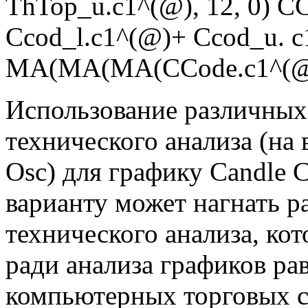
ThTop_u.c1^(@), 12, 0) C
Ccod_l.c1^(@)+ Ccod_u. c
MA(MA(MA(CCode.c1^(@),
Использование различных
технического анализа (н
Osc) для графику Candle 
варианту может нагнать 
технического анализа, кот
ради анализа графиков р
компьютерных торговых с