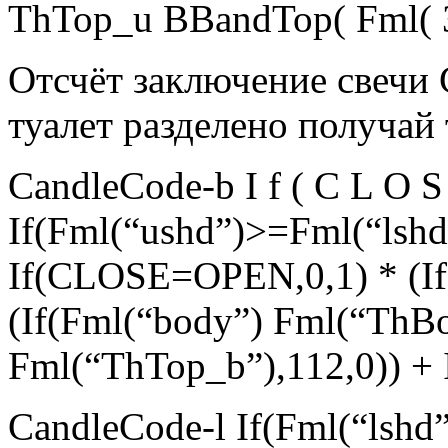
ThTop_u BBandTop( Fml( З
Отсчёт заключение свечи 
туалет разделено получай 
CandleCode-b I f ( C L O S 
If(Fml(“ushd”)>=Fml(“lshd
If(CLOSE=OPEN,0,1) * (I
(If(Fml(“body”) Fml(“ThB
Fml(“ThTop_b”),112,0)) +
CandleCode-l If(Fml(“lshd”