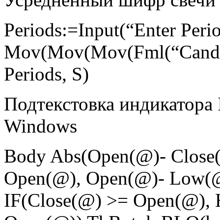
Periods:=Input(“Enter Perio
Mov(Mov(Mov(Fml(“CandlCod
Periods, S)
Подтекстовка индикатора 
Windows
Body Abs(Open(@)- Close(
Open(@), Open(@)- Low(@
IF(Close(@) >= Open(@), 