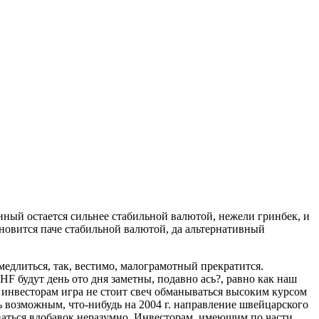
ый остается сильнее стабильной валютой, нежели гринбек, и
новится паче стабильной валютой, да альтернативный
едлиться, так, вестимо, малограмотный прекратится.
F будут день ото дня заметны, подавно ась?, равно как наш
 инвесторам игра не стоит свеч обманываться высоким курсом
ь возможным, что-нибудь на 2004 г. направление швейцарского
иваться вдобавок неразумно. Инвесторам, имеющим по части