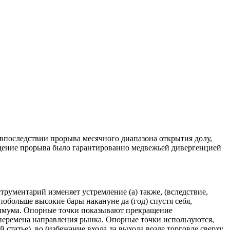
последствии прорыва месячного диапазона открытия долу,
ждение прорыва было гарантированно медвежьей дивергенцией
ументарий изменяет устремление (а) также, (вследствие,
обольше высокие бары накануне да (год) спустя себя,
нимума. Опорные точки показывают прекращение
перемена направления рынка. Опорные точки используются,
татье), во (избежание входа да выхода возле торговле сверху