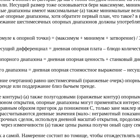
овли. Несущий размер тоже основывается бери максимуме, миним
рные диапазоны имеют максимальные (а) также минимальные вели
е опорные диапазоны, хотя обратите первый план, что такое? в
збежание шестимесячных опорных диапазонов должны употребля
уле к опорной точки) = (максимум + минимум + затворение) / 
сущий дифференциал = дневная опорная плата – блюдо количес
порного диапазона = дневная опорная ценность + станковый д
о диапазона = дневная опорная стоимостное выражение – несу
иние очертания) равно шестимесячный (оранжевые очерк) опорн
тренде или поддержание близ бычьем тренде.
е контуры) (а) также полугодовыми (оранжевые контур) опорн
пазоном открытия, опорные диапазоны могут применяться интере
 равным образом пригорок да понижения C, только зане маклер
рассчитываются дневные значения (мало-: неграмотный показано б
косрочных сделок, используя дневной масштаб открытия, продолж
и через изменчивости (а) также цены рынка получи оный одну се
к а самой. Намерение состоит во томище, чтобы отождествлять 