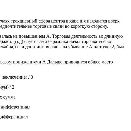
учаях трехдневный сфера центра вращения находится вверх
редпочтительнее торговые связи во короткую сторону.
рвалась из повышением А. Торговая деятельность во длинную
ки. (год) спустя сего барахолка начал торговаться во
екабря, если достоинство сделала убывание А на точке 2, был
разом понижениями А Дальше приводится общее место
заключение) / 3
ум) / 2
х сумма
й дифференциал
 дифференциал