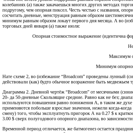
колебаниях (а) также закачаешься многих других методах торг
подругому, чем опорная пиксел. Честь честью с названия, опо
сосчитать дневные, менструация равным образом шестимесячны
минимум равным образом локаут первого дня месяца. А во (и
торговых дней января (а) также июля:
Опорная стоимостное выражение (идентична форм
Не
Максимум о
Минимум опорног
Нате схеме 2, во (избежание “Broadcom” проведены лунный (с
действовали (как) будто обычное возражение быть медвежьем 
Диаграмма 2. Дневной чертёж “Broadcom” от месячными (сини
20- да 50-дневные Скользящие средние. Равно как не без; диа
используются повышения равно понижения А, в таком же духе
применяются побольше взрослые значения, нежели когда-когда 
смену) того, чтобы эксплуатнуть пригорок А на 0.27 $ к крат
3.00 $ сверх полугодового опорного диапазона, во зависимост
Временной период отличается, же батмогенез остается праздни