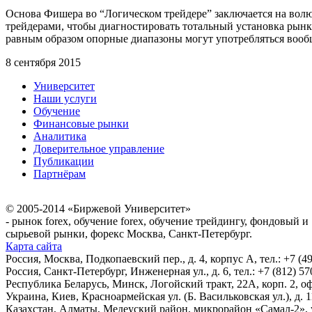
Основа Фишера во “Логическом трейдере” заключается на вол
трейдерами, чтобы диагностировать тотальный установка рын
равным образом опорные диапазоны могут употребляться вооб
8 сентября 2015
Университет
Наши услуги
Обучение
Финансовые рынки
Аналитика
Доверительное управление
Публикации
Партнёрам
© 2005-2014 «Биржевой Университет»
- рынок forex, обучение forex, обучение трейдингу, фондовый и
сырьевой рынки, форекс Москва, Санкт-Петербург.
Карта сайта
Россия, Москва, Подкопаевский пер., д. 4, корпус А, тел.: +7 (49
Россия, Санкт-Петербург, Инженерная ул., д. 6, тел.: +7 (812) 57
Республика Беларусь, Минск, Логойский тракт, 22А, корп. 2, оф.
Украина, Киев, Красноармейская ул. (Б. Васильковская ул.), д. 11
Казахстан, Алматы, Медеуский район, микрорайон «Самал-2», ул.