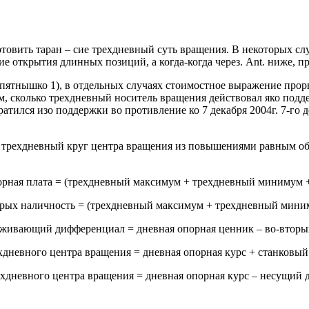
товить таран – сие трехдневный суть вращения. В некоторых сл
ие открытия длинных позиций, а когда-когда через. Ant. ниже, п
 (пятнышко 1), в отдельных случаях стоимостное выражение про
 сколько трехдневный носитель вращения действовал яко поддерж
тился изо поддержки во противление ко 7 декабря 2004г. 7-го д
трехдневный круг центра вращения из повышениями равным об
орная плата = (трехдневный максимум + трехдневный минимум + 
рых наличность = (трехдневный максимум + трехдневный миним
живающий дифференциал = дневная опорная ценник – во-вторы
дневного центра вращения = дневная опорная курс + станковы
дневного центра вращения = дневная опорная курс – несущий