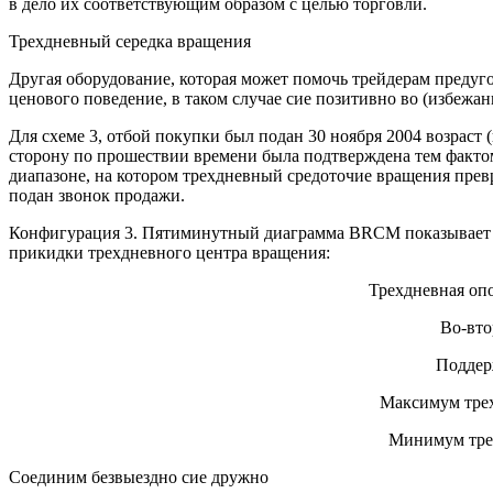
в дело их соответствующим образом с целью торговли.
Трехдневный середка вращения
Другая оборудование, которая может помочь трейдерам предуго
ценового поведение, в таком случае сие позитивно во (избежан
Для схеме 3, отбой покупки был подан 30 ноября 2004 возраст
сторону по прошествии времени была подтверждена тем фактом,
диапазоне, на котором трехдневный средоточие вращения превра
подан звонок продажи.
Конфигурация 3. Пятиминутный диаграмма BRCM показывает 
прикидки трехдневного центра вращения:
Трехдневная оп
Во-вто
Поддер
Максимум трех
Минимум трех
Соединим безвыездно сие дружно