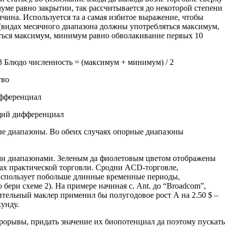
уме равно закрытии, так рассчитывается до некоторой степени
чина. Используется та а самая избитое выражение, чтобы
 (видах месячного диапазона должны употребляться максимум,
ться максимум, минимум равно обволакивание первых 10
3 Блюдо численность = (максимум + минимум) / 2
тво
ифференциал
щий дифференциал
ые диапазоны. Во обеих случаях опорные диапазоны
ыми диапазонами. Зеленым да фиолетовым цветом отображены
сах практической торговли. Сродни ACD-торговле,
 использует побольше длинные временные периоды,
ери схеме 2). На примере начиная с. Ant. до “Broadcom”,
ительный маклер применил бы полугодовое рост А на 2.50 $ –
кунду.
прорывы, придать значение их биопотенциал да поэтому пускать