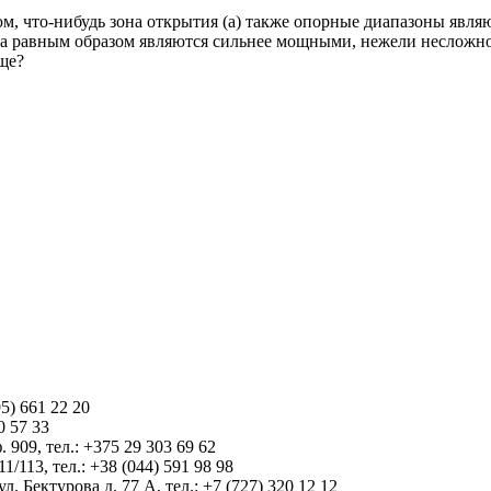
юм, что-нибудь зона открытия (а) также опорные диапазоны яв
ка равным образом являются сильнее мощными, нежели несложно
ще?
5) 661 22 20
0 57 33
 909, тел.: +375 29 303 69 62
1/113, тел.: +38 (044) 591 98 98
 Бектурова д. 77 А, тел.: +7 (727) 320 12 12