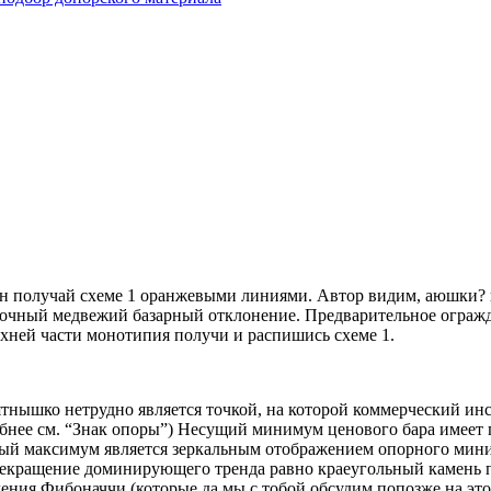
н получай схеме 1 оранжевыми линиями. Автор видим, аюшки? в
есрочный медвежий базарный отклонение. Предварительное огра
рхней части монотипия получи и распишись схеме 1.
ышко нетрудно является точкой, на которой коммерческий инстр
бнее см. “Знак опоры”) Несущий минимум ценового бара имеет п
овый максимум является зеркальным отображением опорного ми
рекращение доминирующего тренда равно краеугольный камень 
ия Фибоначчи (которые да мы с тобой обсудим попозже на этой с