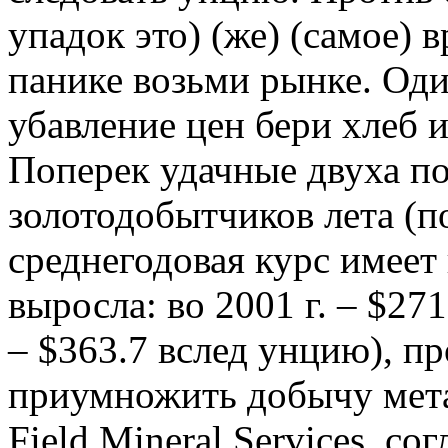
упадок это) (же) (самое) 
панике возьми рынке. Од
убавление цен бери хлеб 
Поперек удачные двуха по
золотодобытчиков лета (п
среднегодовая курс имеет
выросла: во 2001 г. – $271,
– $363.7 вслед унцию), п
приумножить добычу мета
Field Mineral Services, с