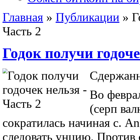
Главная
»
Публикации
»
Г
Часть 2
Годок получи годоче
Сдержан
Во февра
(серп вал
сократилась начиная с. An
следовать унцию. Против 