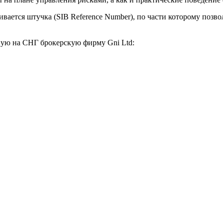
вается штучка (SIB Reference Number), по части которому позволи
ную на СНГ брокерскую фирму Gni Ltd: