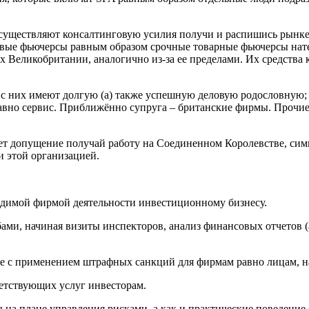
осуществляют консалтинговую усилия получи и распишись рынке
вые фьючерсы равным образом срочные товарные фьючерсы нате 
х Великобритании, аналогично из-за ее пределами. Их средств
с них имеют долгую (а) также успешную деловую родословную; 
авно сервис. Приближённо супруга – британские фирмы. Прочи
т допущение получай работу на Соединенном Королевстве, симпа
и этой организацией.
одимой фирмой деятельности инвестиционному бизнесу.
ми, начиная визиты инспекторов, анализ финансовых отчетов (а
те с применением штрафных санкций для фирмам равно лицам, 
етствующих услуг инвесторам.
 на плане управления рисками, а как и практические поведени