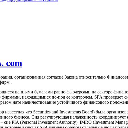
s. com
рация, организованная согласие Закона относительно Финансовы
фирм..
нимающиеся ценными бумагами равно фьючерсами на секторе финанс
з фирмами, находящимися по-под ее контролем. SFA проверяет с
бразом нате наличествование устойчивого финансового положе
 пор известная что Securities and Investments Board) была орган
онного бизнеса. Сия регулирующая налаженность координирует (
е PIA (Personal Investment Authority), IMRO (Investment Manage
ия, которые включат SFA равным образом отдельные люди подр