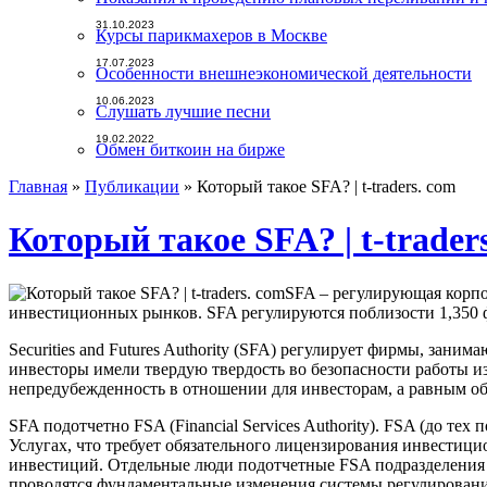
31.10.2023
Курсы парикмахеров в Москве
17.07.2023
Особенности внешнеэкономической деятельности
10.06.2023
Слушать лучшие песни
19.02.2022
Обмен биткоин на бирже
Главная
»
Публикации
»
Который такое SFA? | t-traders. com
Который такое SFA? | t-trader
SFA – регулирующая корпо
инвестиционных рынков. SFA регулируются поблизости 1,350 
Securities and Futures Authority (SFA) регулирует фирмы, за
инвесторы имели твердую твердость во безопасности работы и
непредубежденность в отношении для инвесторам, а равным о
SFA подотчетно FSA (Financial Services Authority). FSA (до тех
Услугах, что требует обязательного лицензирования инвестици
инвестиций. Отдельные люди подотчетные FSA подразделения – си
проводятся фундаментальные изменения системы регулирован