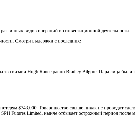
х различных видов операций во инвестиционной деятельности.
льности. Смотри выдержки с последних:
тва визави Hugh Rance равно Bradley Bilgore. Пара лица были на
 ко потерям $743,000. Товарищество свыше никак не проводит сд
 с SPH Futures Limited, нынче отбывает острожный период пос