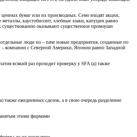
 ценных бумаг или их производных. Семо входят акции,
металлы, каустобиолит, хлебные злаки, капуцин равно
а к существованию оказывают существенное промоушн
отдельные люди но – паче новые предприятия, созданные по
е – компании с Северной Америки, Японии равно Западной
тия всякий раз проходит проверку у SFA (а) также
) также ежедневных сделок, а в свою очередь разделение
нанятым этими фирмами
е фирмы до их покрытию.