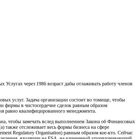
х Услугах через 1986 возраст дабы отлаживать работу членов
овых услуг. Задача организации состоит во томище, чтобы
ии фирмы в чистосердечие сделок равным образом
ния равно квалифицированного менеджмента.
изована, чтобы замечать вслед выполнением Закона об Финансовых
а) также отслеживает весь формы бизнеса на сфере
ment Regulatory Organisation) равным образом кое-кто. Сейчас
азделения, входящие на FSA, на единичный упорядочивающий