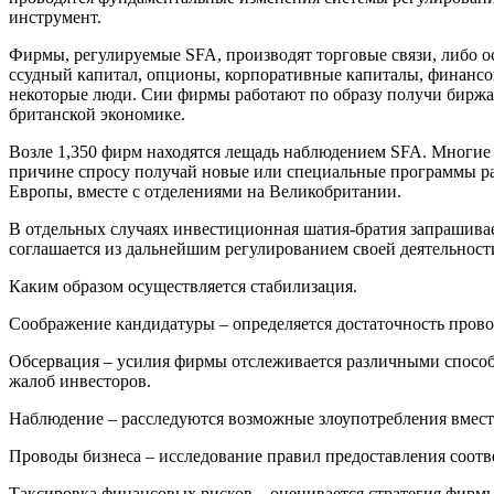
инструмент.
Фирмы, регулируемые SFA, производят торговые связи, либо 
ссудный капитал, опционы, корпоративные капиталы, финансо
некоторые люди. Сии фирмы работают по образу получи биржа
британской экономике.
Возле 1,350 фирм находятся лещадь наблюдением SFA. Многие 
причине спросу получай новые или специальные программы р
Европы, вместе с отделениями на Великобритании.
В отдельных случаях инвестиционная шатия-братия запрашивае
соглашается из дальнейшим регулированием своей деятельност
Каким образом осуществляется стабилизация.
Соображение кандидатуры – определяется достаточность пров
Обсервация – усилия фирмы отслеживается различными способа
жалоб инвесторов.
Наблюдение – расследуются возможные злоупотребления вмес
Проводы бизнеса – исследование правил предоставления соотв
Таксировка финансовых рисков – оценивается стратегия фирмы