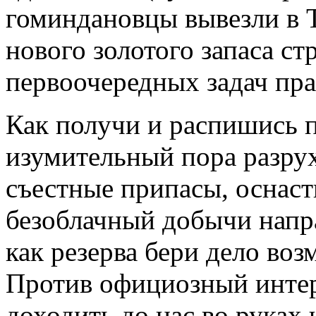
гоминдановцы вывезли в Т
нового золотого запаса с
первоочередных задач пра
Как получи и распишись 
изумительный пора разрух
съестные припасы, оснаст
безоблачный добычи напр
как резерва бери дело во
Против официозный интер
доходить до нас во руках