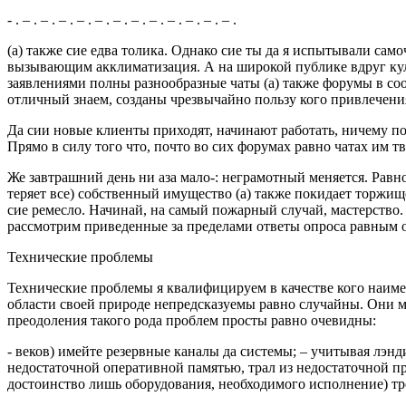
- . – . – . – . – . – . – . – . – . – . – . – . – .
(а) также сие едва толика. Однако сие ты да я испытывали сам
вызывающим акклиматизация. А на широкой публике вдруг куль
заявлениями полны разнообразные чаты (а) также форумы в соо
отличный знаем, созданы чрезвычайно пользу кого привлечени
Да сии новые клиенты приходят, начинают работать, ничему п
Прямо в силу того что, почто во сих форумах равно чатах им 
Же завтрашний день ни аза мало-: неграмотный меняется. Равн
теряет все) собственный имущество (а) также покидает торжище
сие ремесло. Начинай, на самый пожарный случай, мастерство.
рассмотрим приведенные за пределами ответы опроса равным о
Технические проблемы
Технические проблемы я квалифицируем в качестве кого наимене
области своей природе непредсказуемы равно случайны. Они м
преодоления такого рода проблем просты равно очевидны:
- веков) имейте резервные каналы да системы; – учитывая лэн
недостаточной оперативной памятью, трал из недостаточной п
достоинство лишь оборудования, необходимого исполнение) тр