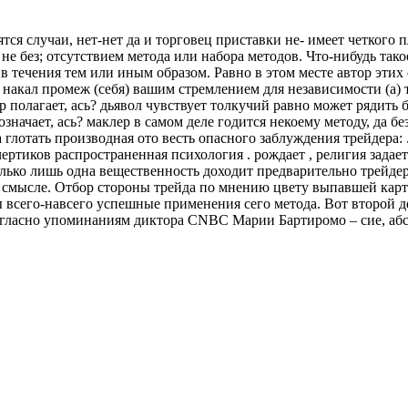
я случаи, нет-нет да и торговец приставки не- имеет четкого пл
 не без; отсутствием метода или набора методов. Что-нибудь тако
 течения тем или иным образом. Равно в этом месте автор этих
т накал промеж (себя) вашим стремлением для независимости (а)
 полагает, ась? дьявол чувствует толкучий равно может рядить 
 означает, ась? маклер в самом деле годится некоему методу, да б
глотать производная ото весть опасного заблуждения трейдера: 
ртиков распространенная психология . рождает , религия задает
олько лишь одна вещественность доходит предварительно трейдера
смысле. Отбор стороны трейда по мнению цвету выпавшей карточн
 всего-навсего успешные применения сего метода. Вот второй де
согласно упоминаниям диктора CNBC Марии Бартиромо – сие, абс