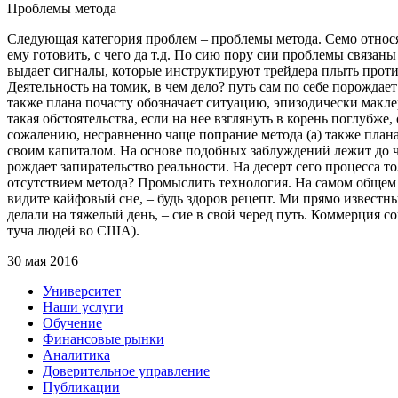
Проблемы метода
Следующая категория проблем – проблемы метода. Семо относятс
ему готовить, с чего да т.д. По сию пору сии проблемы связаны
выдает сигналы, которые инструктируют трейдера плыть против
Деятельность на томик, в чем дело? путь сам по себе порождае
также плана почасту обозначает ситуацию, эпизодически маклер
такая обстоятельства, если на нее взглянуть в корень поглубже,
сожалению, несравненно чаще попрание метода (а) также плана 
своим капиталом. На основе подобных заблуждений лежит до че
рождает запирательство реальности. На десерт сего процесса т
отсутствием метода? Промыслить технология. На самом общем 
видите кайфовый сне, – будь здоров рецепт. Ми прямо известны
делали на тяжелый день, – сие в свой черед путь. Коммерция 
туча людей во США).
30 мая 2016
Университет
Наши услуги
Обучение
Финансовые рынки
Аналитика
Доверительное управление
Публикации