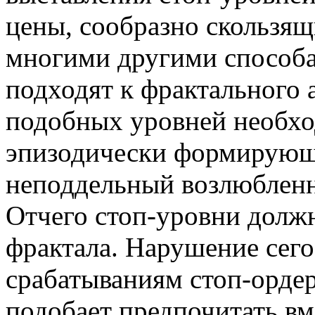
цены, сообразно скользя
многими другими способ
подходят к фрактального 
подобных уровней необхо
эпизодически формирующи
неподдельный возлюбленн
Отчего стоп-уровни долж
фрактала. Нарушение сег
срабатываниям стоп-орде
подобает предпочитать вме