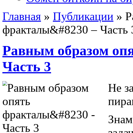
Главная
»
Публикации
»
Р
фракталы&#8230 – Часть 
Равным образом оп
Часть 3
Не з
пира
Знам
зада