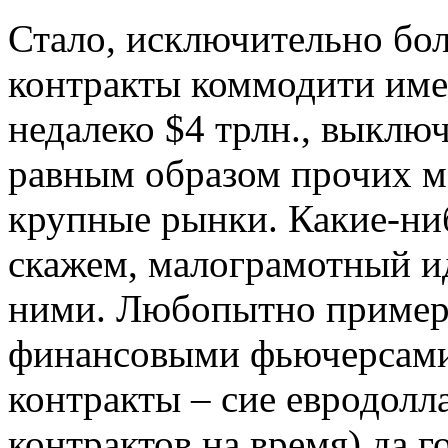
Стало, исключительно бо
контракты коммодити име
недалеко $4 трлн., выклю
равным образом прочих ме
крупные рынки. Какие-ниб
скажем, малограмотный ид
ними. Любопытно пример н
финансовыми фьючерсами
контракты – сие евродолл
контрактов на время) да г