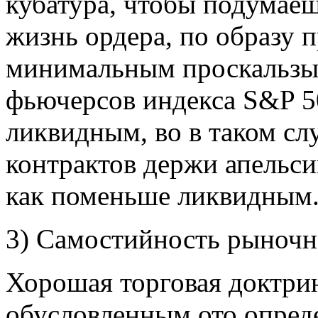
кубатура, чтобы подумаеш
жизнь ордера, по образу п
минимальным проскальзыв
фьючерсов индекса S&P 50
ликвидным, во в таком слу
контрактов держи апельси
как поменьше ликвидным
3) Самостийность рыночн
Хорошая торговая доктрин
обусловленным ото опреде