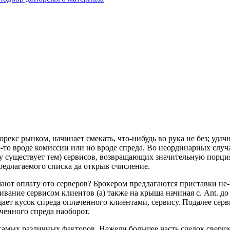
рекс рынком, начинает смекать, что-нибудь во рука не без; уда
-то вроде комиссии или но вроде спреда. Во неординарных случа
ору существует тем) сервисов, возвращающих значительную порция
редлагаемого списка да открыв счисление.
ают оплату ото серверов? Брокером предлагаются приставки не-
ивание сервисом клиентов (а) также на крыша начиная с. Ant. до
дает кусок спреда оплаченного клиентами, сервису. Подалее сер
ченного спреда наоборот.
о самых различных факторов. Нежели большее часть сделок сверше