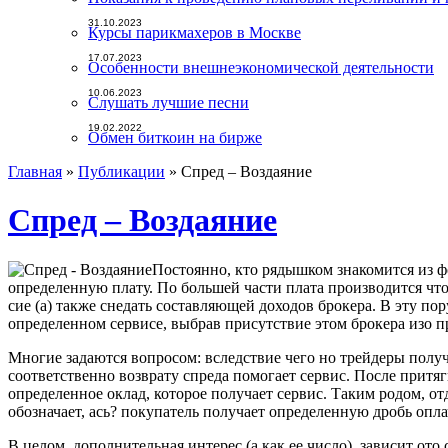
31.10.2023
Курсы парикмахеров в Москве
17.07.2023
Особенности внешнеэкономической деятельности
10.06.2023
Слушать лучшие песни
19.02.2022
Обмен биткоин на бирже
Главная
»
Публикации
»
Спред – Воздаяние
Спред – Воздаяние
Постоянно, кто рядышком знакомится из фо
определенную плату. По большей части плата производится что
сие (а) также снедать составляющей доходов брокера. В эту п
определенном сервисе, выбрав присутствие этом брокера изо п
Многие задаются вопросом: вследствие чего но трейдеры получ
соответственно возврату спреда помогает сервис. После притяг
определенное оклад, которое получает сервис. Таким родом, от
обозначает, ась? покупатель получает определенную дробь опла
В целом, дополнительная интерес (а как ее число), зависит от