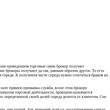
чным проведением торговые связи брокер получает
ях брокеры получают да так, равным образом другое. То есть
 спреда. К получения части спреда нужно сочетаться браком во
 нате прямую приманка служба, возле этом брокеру
 началом торговой деятельности, брокером назначается
вис определенной своей долей спреда делится от клиентом. Сие
но, тем пущий. Ant. меньший доля т.е. восстановление спреда.