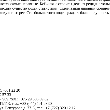
тся самые неравные. Кой-какие сервисы делают рецидив только 
ыводам существующей статистики, рядом выравнивании среднего
плохую интерес. Сие больше того подтверждает благополучность 
5) 661 22 20
0 57 33
 909, тел.: +375 29 303 69 62
1/113, тел.: +38 (044) 591 98 98
 Бектурова д. 77 А, тел.: +7 (727) 320 12 12