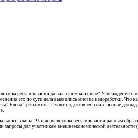
алютном регулировании да валютном контроле” Утверждение нов
именения его по сути дела выявились многие недоработки. Что к
ка” Елена Третьюхина. Пункт подготовлена нате основе доклад
е.
ального закона “Что до валютном регулировании равным образо
или запросы для участникам внешнеэкономической деятельности