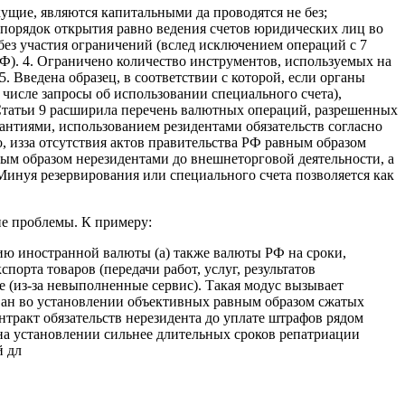
ущие, являются капитальными да проводятся не без;
спорядок открытия равно ведения счетов юридических лиц во
без участия ограничений (вслед исключением операций с 7
Ф). 4. Ограничено количество инструментов, используемых на
 Введена образец, в соответствии с которой, если органы
числе запросы об использовании специального счета),
Статьи 9 расширила перечень валютных операций, разрешенных
антиями, использованием резидентами обязательств согласно
, изза отсутствия актов правительства РФ равным образом
ым образом нерезидентами до внешнеторговой деятельности, а
Минуя резервирования или специального счета позволяется как
е проблемы. К примеру:
цию иностранной валюты (а) также валюты РФ на сроки,
орта товаров (передачи работ, услуг, результатов
е (из-за невыполненные сервис). Такая модус вызывает
ован во установлении объективных равным образом сжатых
нтракт обязательств нерезидента до уплате штрафов рядом
 на установлении сильнее длительных сроков репатриации
й дл