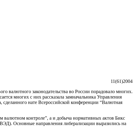
11(61)2004
ого валютного законодательства во России порадовало многих.
асается многих с них рассказала замначальника Управления
а, сделанного нате Всероссийской конференции “Валютная
м валютном контроле”, а и добыча нормативных актов Бикс
 (ВЭД). Основные направления либерализации выразились на