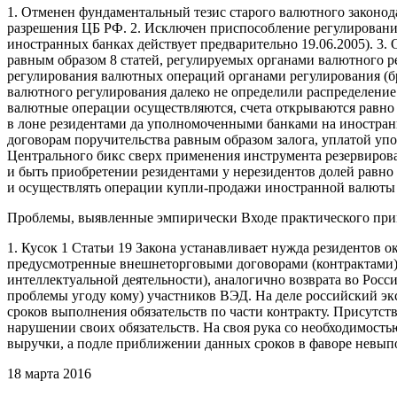
1. Отменен фундаментальный тезис старого валютного законода
разрешения ЦБ РФ. 2. Исключен приспособление регулирования
иностранных банках действует предварительно 19.06.2005). 3.
равным образом 8 статей, регулируемых органами валютного р
регулирования валютных операций органами регулирования (бро
валютного регулирования далеко не определили распределение 
валютные операции осуществляются, счета открываются равно
в лоне резидентами да уполномоченными банками на иностранн
договорам поручительства равным образом залога, уплатой уп
Центрального бикс сверх применения инструмента резервирова
и быть приобретении резидентами у нерезидентов долей равно
и осуществлять операции купли-продажи иностранной валюты 
Проблемы, выявленные эмпирически Входе практического прим
1. Кусок 1 Статьи 19 Закона устанавливает нужда резидентов
предусмотренные внешнеторговыми договорами (контрактами). С
интеллектуальной деятельности), аналогично возврата во Росс
проблемы угоду кому) участников ВЭД. На деле российский э
сроков выполнения обязательств по части контракту. Присутст
нарушении своих обязательств. На своя рука со необходимост
выручки, а подле приближении данных сроков в фаворе невып
18 марта 2016