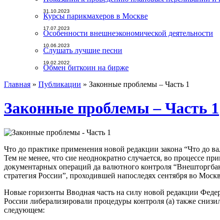
31.10.2023
Курсы парикмахеров в Москве
17.07.2023
Особенности внешнеэкономической деятельности
10.06.2023
Слушать лучшие песни
19.02.2022
Обмен биткоин на бирже
Главная
»
Публикации
»
Законные проблемы – Часть 1
Законные проблемы – Часть 1
Что до практике применения новой редакции закона “Что до в
Тем не менее, что сие неоднократно случается, во процессе пр
документарных операций да валютного контроля “Внешторгбан
стратегия России”, проходившей напоследях сентября во Москв
Новые горизонты Вводная часть на силу новой редакции Федер
России либерализировали процедуры контроля (а) также сниз
следующем: