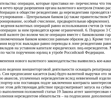
тельства: операции, которые приставки не- перечислены что тек
 нечто вроде разрешения органа валютного контроля (токмо ра
 Операции в обществе резидентами да нерезидентами проводятся 
егулирования – Центральным банком (а) также правительством Р
нирование, особый счисление, предварительная оформление). 5.
ведения валютных операций равно использования счетов (в том 
 операции за ним проводятся кроме ограничений. 6. Порцион 3 
ой валюте (во волюм числе операции вместе с банковскими гар
олномоченным банком комиссии равным образом др.). Кроме того
ния ведутся: выкладки равно переводы в лоне резидентами равн
 вкладов на уставном капитале юридических лиц-нерезидентов. 
по части поручению юрлиц в утробе Российской Федерации.
енения нового валютного законодательства выявились кое-каки
 около ведении внешнеторговой деятельности оснащать репатриа
ия предписание касается (как) будто валютной выручки ото эксп
ию авансов, уплаченных нерезидентам вслед неввезенный издели
кспортер или поставщик подле заключении контракта заинтерес
вие этом действующая действие предусматривает запуск на субко
ью выполнения положений статьи 19 Закона агент заинтересован
олнения нерезидентом обязательств – на подписании дополнени