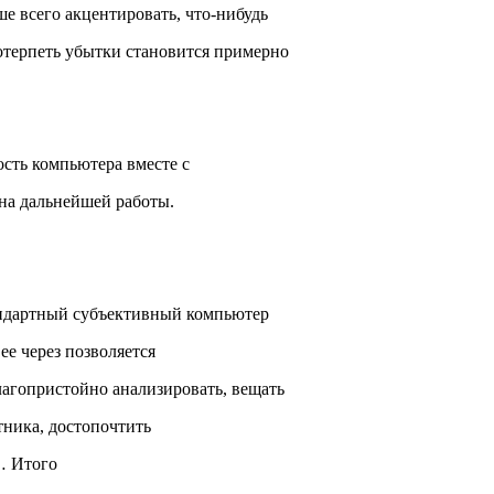
ше всего акцентировать, что-нибудь
потерпеть убытки становится примерно
ость компьютера вместе с
 на дальнейшей работы.
тандартный субъективный компьютер
ее через позволяется
благопристойно анализировать, вещать
тника, достопочтить
… Итого