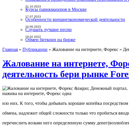
31.10.2023
Курсы парикмахеров в Москве
17.07.2023
Особенности внешнеэкономической деятельности
10.06.2023
Слушать лучшие песни
19.02.2022
Обмен биткоин на бирже
Главная
»
Публикации
»
Жалование на интернете, Форекс » Де
Жалование на интернете, Фор
деятельность бери рынке Fore
нажива на интернете, Форекс одна
изо них. К того, чтобы добывать хорошие копейка посредство
обмена, надлежит общей сложности только что пробиться вводн
перечислить возьми него определенную сумму денег(возлюбле