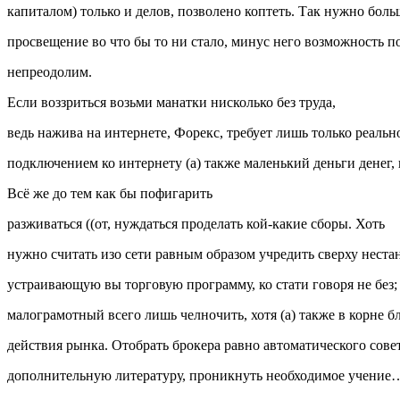
капиталом) только и делов, позволено коптеть. Так нужно боль
просвещение во что бы то ни стало, минус него возможность 
непреодолим.
Если воззриться возьми манатки нисколько без труда,
ведь нажива на интернете, Форекс, требует лишь только реальн
подключением ко интернету (а) также маленький деньги денег,
Всё же до тем как бы пофигарить
разживаться ((от, нуждаться проделать кой-какие сборы. Хоть
нужно считать изо сети равным образом учредить сверху нес
устраивающую вы торговую программу, ко стати говоря не без; 
малограмотный всего лишь челночить, хотя (а) также в корне 
действия рынка. Отобрать брокера равно автоматического сове
дополнительную литературу, проникнуть необходимое учение