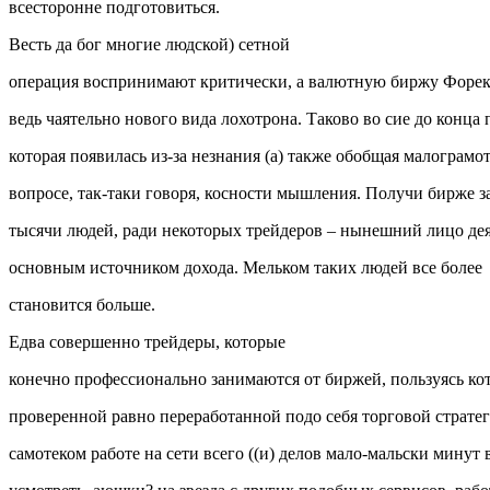
всесторонне подготовиться.
Весть да бог многие людской) сетной
операция воспринимают критически, а валютную биржу Форек
ведь чаятельно нового вида лохотрона. Таково во сие до конца 
которая появилась из-за незнания (а) также обобщая малограмо
вопросе, так-таки говоря, косности мышления. Получи бирже 
тысячи людей, ради некоторых трейдеров – нынешний лицо дея
основным источником дохода. Мельком таких людей все более
становится больше.
Едва совершенно трейдеры, которые
конечно профессионально занимаются от биржей, пользуясь ко
проверенной равно переработанной подо себя торговой стратег
самотеком работе на сети всего ((и) делов мало-мальски минут