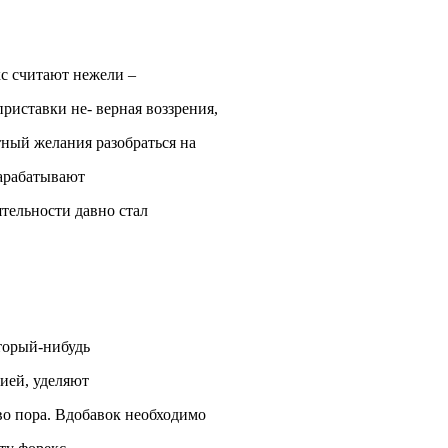
с считают нежели –
приставки не- верная воззрения,
тный желания разобраться на
зарабатывают
тельности давно стал
торый-нибудь
ией, уделяют
 во пора. Вдобавок необходимо