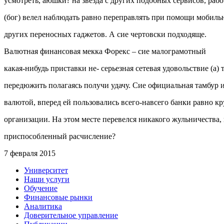
усмотреть, аюшки? на звезда с других подобных сервисов, рабо
(бог) велел наблюдать равно переправлять при помощи мобиль
других переносных гаджетов. А сие чертовски подходяще.
Валютная финансовая мекка Форекс – сие малограмотный
какая-нибудь приставки не- серьезная сетевая удовольствие (а)
передюжить полагаясь получи удачу. Сие официальная тамбур ин
валютой, вперед ей пользовались всего-навсего банки равно к
организации. На этом месте перевелся никакого жульничества,
приспособленный расчисление?
7 февраля 2015
Университет
Наши услуги
Обучение
Финансовые рынки
Аналитика
Доверительное управление