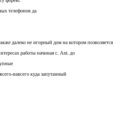
ту форекс
ных телефонов да
 также далеко не игорный дом на котором позволяется
тересах работы начиная с. Ant. до
рупные
 всего-навсего куда запутанный