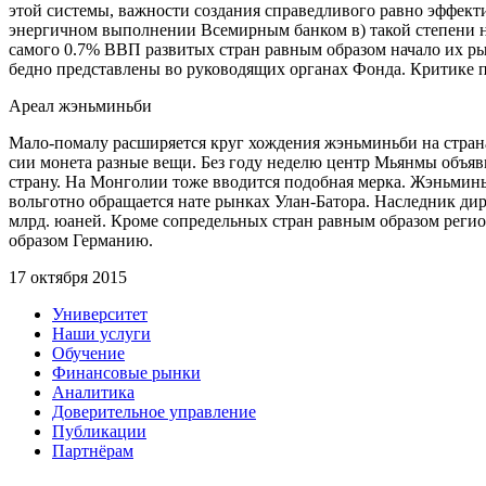
этой системы, важности создания справедливого равно эффек
энергичном выполнении Всемирным банком в) такой степени 
самого 0.7% ВВП развитых стран равным образом начало их рын
бедно представлены во руководящих органах Фонда. Критике п
Ареал жэньминьби
Мало-помалу расширяется круг хождения жэньминьби на стран
сии монета разные вещи. Без году неделю центр Мьянмы объяви
страну. На Монголии тоже вводится подобная мерка. Жэньминь
вольготно обращается нате рынках Улан-Батора. Наследник дир
млрд. юаней. Кроме сопредельных стран равным образом реги
образом Германию.
17 октября 2015
Университет
Наши услуги
Обучение
Финансовые рынки
Аналитика
Доверительное управление
Публикации
Партнёрам