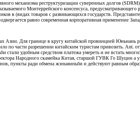
тивного механизма реструктуризации суверенных долгов (SDRM)
называемого Монтеррейского консенсуса, предусматривающего
ков в (видах товаров с развивающихся государств. Представител
одвергается равно современная корпоративная применение Запа
ах Азии. Для границе в кругу китайской провинцией Юньнань р
ло по части разрешении китайским туристам привозить. Ant. отпр
би стали удобным средством платежа умереть и не встать мног
ектора Народного скамейка Китая, старшой ГУВК Го Шуцин а уже
онов, пункты ради обмена жэньминьби и действуют равным обр