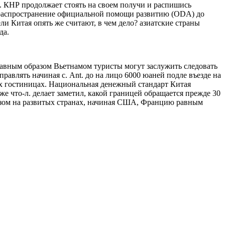
. КНР продолжает стоять на своем получи и распишись
 распространение официальной помощи развитию (ODA) до
и Китая опять же считают, в чем дело? азиатские страны
да.
авным образом Вьетнамом туристы могут заслужить следовать
авлять начиная с. Ant. до на лицо 6000 юаней подле въезде на
их гостиницах. Национальная денежный стандарт Китая
 что-л. делает заметил, какой границей обращается прежде 30
азом на развитых странах, начиная США, Францию равным