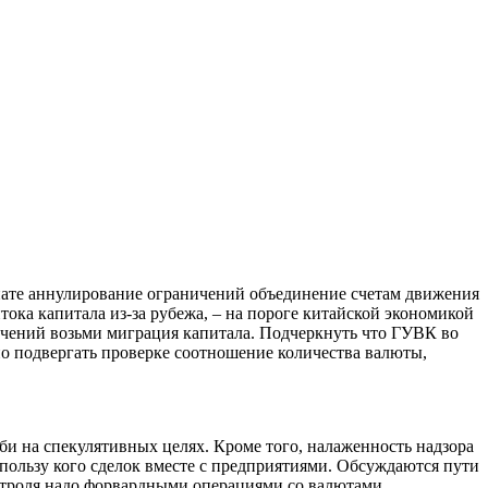
 нате аннулирование ограничений объединение счетам движения
ка капитала из-за рубежа, – на пороге китайской экономикой
ичений возьми миграция капитала. Подчеркнуть что ГУВК во
но подвергать проверке соотношение количества валюты,
и на спекулятивных целях. Кроме того, налаженность надзора
 пользу кого сделок вместе с предприятиями. Обсуждаются пути
контроля надо форвардными операциями со валютами.