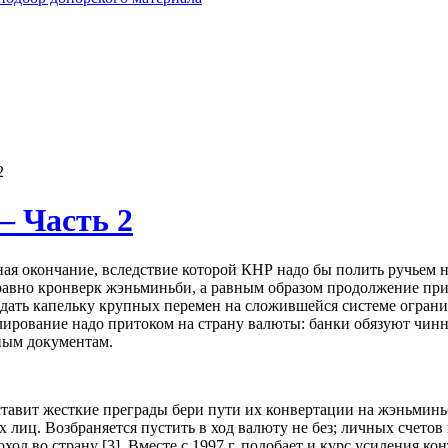
2
– Часть 2
ная окончание, вследствие которой КНР надо бы полить ручьем
авно кронверк жэньминьби, а равным образом продолжение прито
ождать капельку крупных перемен на сложившейся системе огран
лирование надо притоком на страну валюты: банки обязуют чин
ным документам.
авит жесткие преграды бери пути их конвертации на жэньминьб
 лиц. Возбраняется пустить в ход валюту не без; личных счетов
ход во страну [3]. Вместе с 1997 г. подобает и курс усиления 